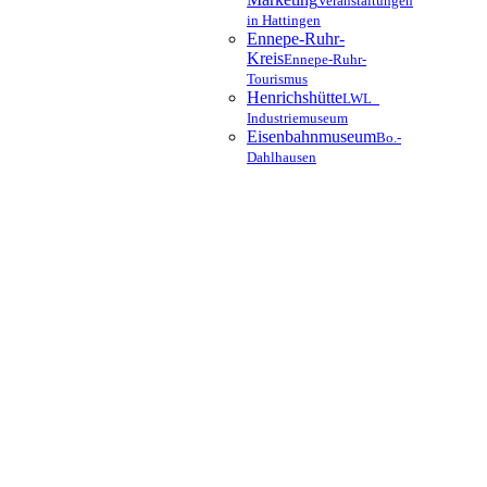
Veranstaltungen
in Hattingen
Ennepe-Ruhr-
Kreis
Ennepe-Ruhr-
Tourismus
Henrichshütte
LWL_
Industriemuseum
Eisenbahnmuseum
Bo.-
Dahlhausen