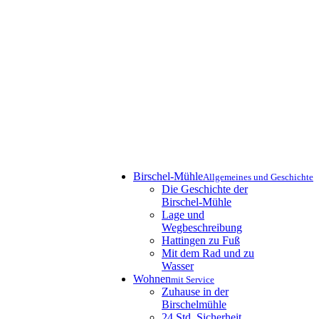
Birschel-Mühle
Allgemeines und Geschichte
Die Geschichte der
Birschel-Mühle
Lage und
Wegbeschreibung
Hattingen zu Fuß
Mit dem Rad und zu
Wasser
Wohnen
mit Service
Zuhause in der
Birschelmühle
24 Std. Sicherheit