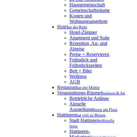
Hausgemeinschaft
Gemeinschaftsräume
Kosten und
Wohnungsangebote
Hotel
an der Ruhr
Hotel-Zimmer
Apartment und Suite
Rezeption, An- und
Abreise
Preise + Reservieren
Frühstück und
Frühstückszeiten
Bett + Bike
Wellness
AGB
Restaurant
an der Mühle
Veranstaltungs-Räume
Business & Art
Betriebliche Anlässe
Aktuelle
Ausstellung
Kunst am Fluss
Hattingen
hat viel zu Bieten
Stadt Hattingen
offizielle
Seite
Hattingen-
Marketing