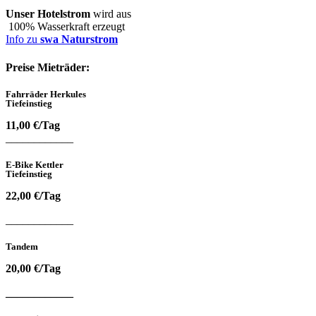
Unser Hotelstrom
wird aus
100% Wasserkraft erzeugt
Info zu
swa Naturstrom
Preise Mieträder:
Fahrräder
Herkules
Tiefeinstieg
11,00 €/Tag
____________
E-Bike Kettler
Tiefeinstieg
22,00 €/Tag
____________
Tandem
20,00 €/Tag
____________