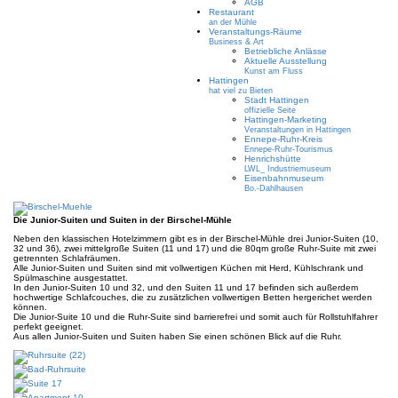
AGB
Restaurant
an der Mühle
Veranstaltungs-Räume
Business & Art
Betriebliche Anlässe
Aktuelle Ausstellung
Kunst am Fluss
Hattingen
hat viel zu Bieten
Stadt Hattingen
offizielle Seite
Hattingen-Marketing
Veranstaltungen in Hattingen
Ennepe-Ruhr-Kreis
Ennepe-Ruhr-Tourismus
Henrichshütte
LWL_ Industriemuseum
Eisenbahnmuseum
Bo.-Dahlhausen
Die Junior-Suiten und Suiten in der Birschel-Mühle
Neben den klassischen Hotelzimmern gibt es in der Birschel-Mühle drei Junior-Suiten (10,
32 und 36), zwei mittelgroße Suiten (11 und 17) und die 80qm große Ruhr-Suite mit zwei
getrennten Schlafräumen.
Alle Junior-Suiten und Suiten sind mit vollwertigen Küchen mit Herd, Kühlschrank und
Spülmaschine ausgestattet.
In den Junior-Suiten 10 und 32, und den Suiten 11 und 17 befinden sich außerdem
hochwertige Schlafcouches, die zu zusätzlichen vollwertigen Betten hergerichet werden
können.
Die Junior-Suite 10 und die Ruhr-Suite sind barrierefrei und somit auch für Rollstuhlfahrer
perfekt geeignet.
Aus allen Junior-Suiten und Suiten haben Sie einen schönen Blick auf die Ruhr.