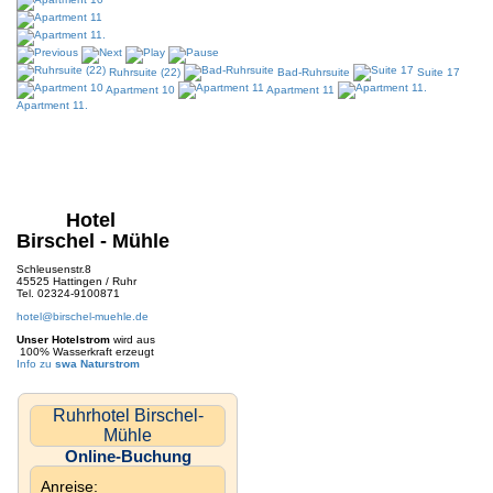
Ruhrsuite (22)
Bad-Ruhrsuite
Suite 17
Apartment 10
Apartment 11
Apartment 11.
Hotel
Birschel - Mühle
Schleusenstr.8
45525 Hattingen / Ruhr
Tel. 02324-9100871
hotel@birschel-muehle.de
Unser Hotelstrom
wird aus
100% Wasserkraft erzeugt
Info zu
swa Naturstrom
Ruhrhotel Birschel-
Mühle
Online-Buchung
Anreise: