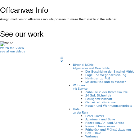
Offcanvas Info
Assign modules on offcanvas module position to make them visible in the sidebar.
See our work
Watch the Video
see all our videos
Birschel-Mühle
Allgemeines und Geschichte
Die Geschichte der Birschel-Mühle
Lage und Wegbeschreibung
Hattingen zu Fuß
Mit dem Rad und zu Wasser
Wohnen
mit Service
Zuhause in der Birschelmühle
24 Std. Sicherheit
Hausgemeinschaft
Gemeinschaftsräume
Kosten und Wohnungsangebote
Hotel
an der Ruhr
Hotel-Zimmer
Apartment und Suite
Rezeption, An- und Abreise
Preise + Reservieren
Frühstück und Frühstückszeiten
Bett + Bike
Wellness