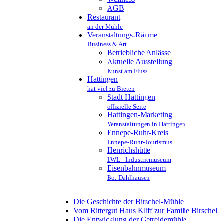
AGB
Restaurant
an der Mühle
Veranstaltungs-Räume
Business & Art
Betriebliche Anlässe
Aktuelle Ausstellung
Kunst am Fluss
Hattingen
hat viel zu Bieten
Stadt Hattingen
offizielle Seite
Hattingen-Marketing
Veranstaltungen in Hattingen
Ennepe-Ruhr-Kreis
Ennepe-Ruhr-Tourismus
Henrichshütte
LWL_ Industriemuseum
Eisenbahnmuseum
Bo.-Dahlhausen
Die Geschichte der Birschel-Mühle
Vom Rittergut Haus Kliff zur Familie Birschel
Die Entwicklung der Getreidemühle