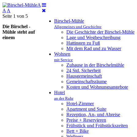
A
A
A
Seite 1 von 5
Birschel-Mühle
Die Birschel -
Allgemeines und Geschichte
Mühle steht auf
Die Geschichte der Birschel-Mühle
einem
Lage und Wegbeschreibung
Hattingen zu Fuß
Mit dem Rad und zu Wasser
Wohnen
mit Service
Zuhause in der Birschelmühle
24 Std. Sicherheit
Hausgemeinschaft
Gemeinschaftsräume
Kosten und Wohnungsangebote
Hotel
an der Ruhr
Hotel-Zimmer
Apartment und Suite
Rezeption, An- und Abreise
Preise + Reservieren
Frühstück und Frühstückszeiten
Bett + Bike
Wellness