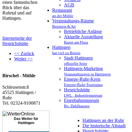
einen fantastischen
AGB
Blick über das
Restaurant
Ruhrtal und auf
an der Mühle
Hattingen.
Veranstaltungs-Räume
Business & Art
Betriebliche Anlässe
Aktuelle Ausstellung
Internetseite der
Kunst am Fluss
Henrichshütte
Hattingen
hat viel zu Bieten
<< Zurück
Stadt Hattingen
Weiter >>
offizielle Seite
Hattingen-Marketing
Veranstaltungen in Hattingen
Birschel - Mühle
Ennepe-Ruhr-Kreis
Ennepe-Ruhr-Tourismus
Schleusenstr.8
Henrichshütte
45525 Hattingen /
LWL_ Industriemuseum
Ruhr
Eisenbahnmuseum
Tel. 02324-9100871
Bo.-Dahlhausen
Das Wetter für
Hattingen an der Ruhr
Hattingen
Die historische Altstadt
Henrichshütte