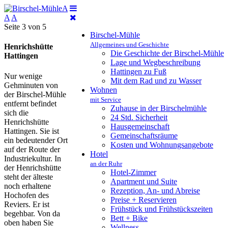
A
A
A
Seite 3 von 5
Birschel-Mühle
Allgemeines und Geschichte
Henrichshütte
Die Geschichte der Birschel-Mühle
Hattingen
Lage und Wegbeschreibung
Hattingen zu Fuß
Nur wenige
Mit dem Rad und zu Wasser
Gehminuten von
Wohnen
der Birschel-Mühle
mit Service
entfernt befindet
Zuhause in der Birschelmühle
sich die
24 Std. Sicherheit
Henrichshütte
Hausgemeinschaft
Hattingen. Sie ist
Gemeinschaftsräume
ein bedeutender Ort
Kosten und Wohnungsangebote
auf der Route der
Hotel
Industriekultur. In
an der Ruhr
der Henrichshütte
Hotel-Zimmer
steht der älteste
Apartment und Suite
noch erhaltene
Rezeption, An- und Abreise
Hochofen des
Preise + Reservieren
Reviers. Er ist
Frühstück und Frühstückszeiten
begehbar. Von da
Bett + Bike
oben haben Sie
Wellness