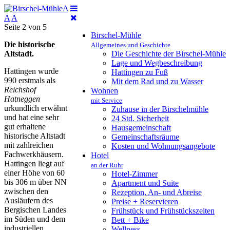
A
A
A
Seite 2 von 5
Birschel-Mühle
Die
historische
Allgemeines und Geschichte
Altstadt.
Die Geschichte der Birschel-Mühle
Lage und Wegbeschreibung
Hattingen wurde
Hattingen zu Fuß
990 erstmals als
Mit dem Rad und zu Wasser
Reichshof
Wohnen
Hatneggen
mit Service
urkundlich erwähnt
Zuhause in der Birschelmühle
und hat eine sehr
24 Std. Sicherheit
gut erhaltene
Hausgemeinschaft
historische Altstadt
Gemeinschaftsräume
mit zahlreichen
Kosten und Wohnungsangebote
Fachwerkhäusern.
Hotel
Hattingen liegt auf
an der Ruhr
einer Höhe von 60
Hotel-Zimmer
bis 306 m über NN
Apartment und Suite
zwischen den
Rezeption, An- und Abreise
Ausläufern des
Preise + Reservieren
Bergischen Landes
Frühstück und Frühstückszeiten
im Süden und dem
Bett + Bike
industriellen
Wellness