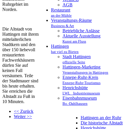
Ruhrgebiet im
AGB
Norden.
Restaurant
an der Mühle
Veranstaltungs-Räume
Business & Art
Die Altstadt von
Betriebliche Anlässe
Hattingen mit ihrem
Aktuelle Ausstellung
mittelalterlichen
Kunst am Fluss
Stadtkern und den
Hattingen
über 150 liebevoll
hat viel zu Bieten
restaurierten
Stadt Hattingen
Fachwerkhäusern
offizielle Seite
dürfen Sie auf
Hattingen-Marketing
keinen Fall
Veranstaltungen in Hattingen
versäumen. Teile
Ennepe-Ruhr-Kreis
der Stadtmauer sind
Ennepe-Ruhr-Tourismus
bis heute erhalten.
Henrichshütte
Sie erreichen die
LWL_ Industriemuseum
Altstadt zu Fuß in
Eisenbahnmuseum
10 Minuten.
Bo.-Dahlhausen
<< Zurück
Weiter >>
Hattingen an der Ruhr
Die historische Altstadt
Henrichshütte